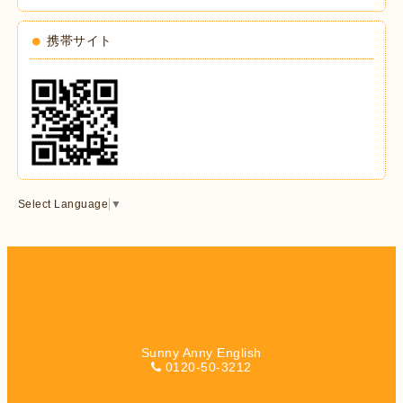
携帯サイト
Select Language
▼
Sunny Anny English
0120-50-3212