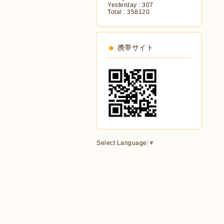
Yesterday :
307
Total :
358120
携帯サイト
Select Language
▼