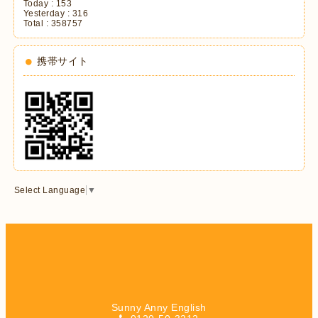
Today :
153
Yesterday :
316
Total :
358757
携帯サイト
Select Language
▼
Sunny Anny English