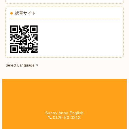
携帯サイト
Select Language
▼
Sunny Anny English
0120-50-3212