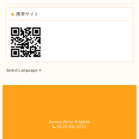
携帯サイト
Select Language
▼
Sunny Anny English
0120-50-3212