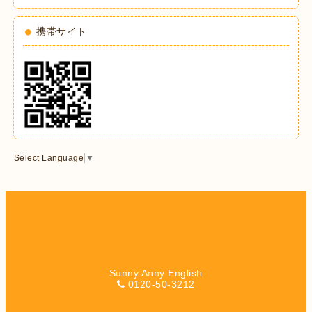
携帯サイト
Select Language
▼
Sunny Anny English
0120-50-3212