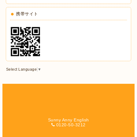
携帯サイト
Select Language
▼
Sunny Anny English
0120-50-3212