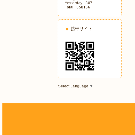
Yesterday :
307
Total :
358156
携帯サイト
Select Language
▼