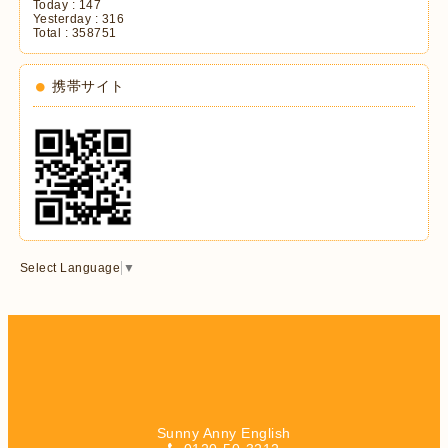
Today :
147
Yesterday :
316
Total :
358751
携帯サイト
Select Language
▼
Sunny Anny English