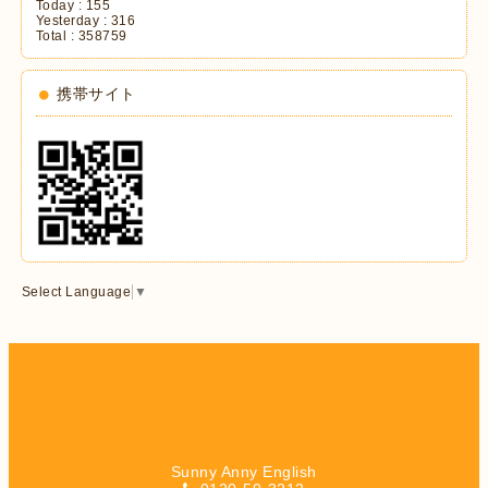
Today :
155
Yesterday :
316
Total :
358759
携帯サイト
Select Language
▼
Sunny Anny English