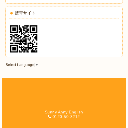
携帯サイト
Select Language
▼
Sunny Anny English
0120-50-3212