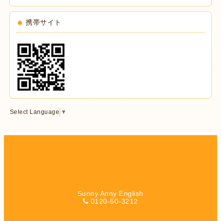
携帯サイト
Select Language
▼
Sunny Anny English
0120-50-3212