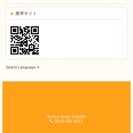
携帯サイト
Select Language
▼
Sunny Anny English
0120-50-3212