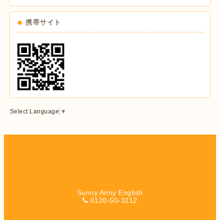
携帯サイト
Select Language
▼
Sunny Anny English
0120-50-3212