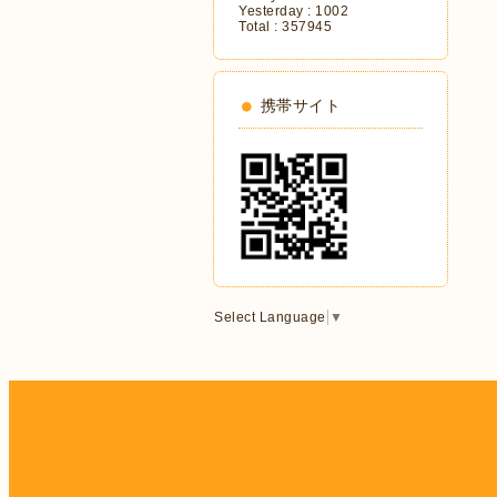
Yesterday :
1002
Total :
357945
携帯サイト
Select Language
▼