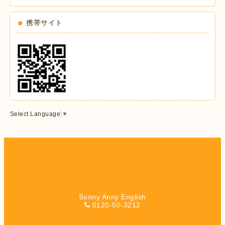
携帯サイト
Select Language
▼
Sunny Anny English
0120-50-3212