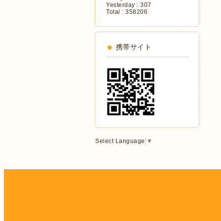
Yesterday :
307
Total :
358206
携帯サイト
Select Language
▼