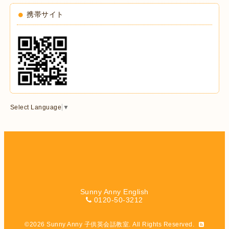
携帯サイト
Select Language
▼
Sunny Anny English
0120-50-3212
©2026
Sunny Anny 子供英会話教室
. All Rights Reserved.