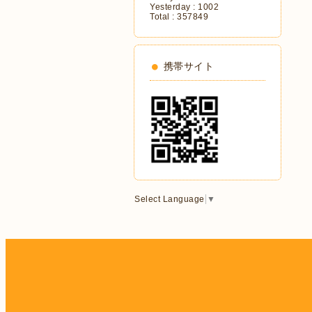
Yesterday :
1002
Total :
357849
携帯サイト
Select Language
▼