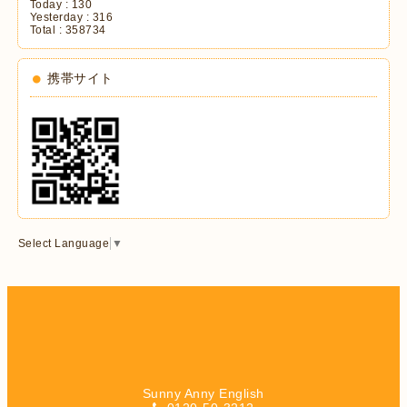
Today :
130
Yesterday :
316
Total :
358734
携帯サイト
Select Language
▼
Sunny Anny English