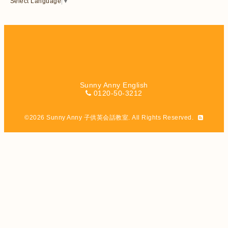
Select Language
▼
Sunny Anny English
0120-50-3212
©2026
Sunny Anny 子供英会話教室
. All Rights Reserved.