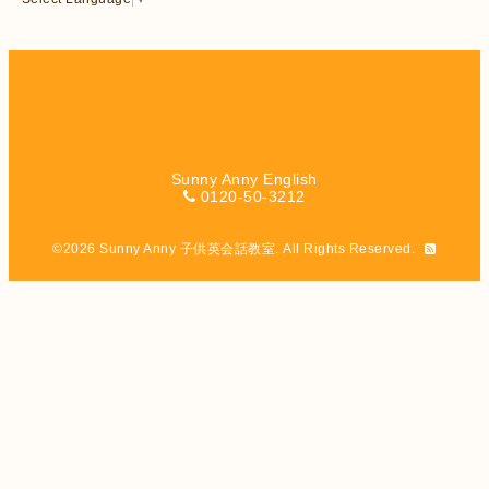
Sunny Anny English
0120-50-3212
©2026
Sunny Anny 子供英会話教室
. All Rights Reserved.