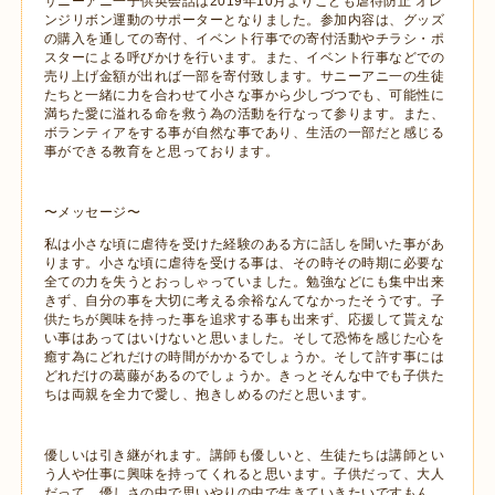
サニーアニ一子供英会話は2019年10月よりこども虐待防止 オレ
ンジリボン運動のサポーターとなりました。参加内容は、グッズ
の購入を通しての寄付、イベント行事での寄付活動やチラシ・ポ
スターによる呼びかけを行います。また、イベント行事などでの
売り上げ金額が出れば一部を寄付致します。サニーアニ一の生徒
たちと一緒に力を合わせて小さな事から少しづつでも、可能性に
満ちた愛に溢れる命を救う為の活動を行なって参ります。また、
ボランティアをする事が自然な事であり、生活の一部だと感じる
事ができる教育をと思っております。
〜メッセージ〜
私は小さな頃に虐待を受けた経験のある方に話しを聞いた事があ
ります。小さな頃に虐待を受ける事は、その時その時期に必要な
全ての力を失うとおっしゃっていました。勉強などにも集中出来
きず、自分の事を大切に考える余裕なんてなかったそうです。子
供たちが興味を持った事を追求する事も出来ず、応援して貰えな
い事はあってはいけないと思いました。そして恐怖を感じた心を
癒す為にどれだけの時間がかかるでしょうか。そして許す事には
どれだけの葛藤があるのでしょうか。きっとそんな中でも子供た
ちは両親を全力で愛し、抱きしめるのだと思います。
優しいは引き継がれます。講師も優しいと、生徒たちは講師とい
う人や仕事に興味を持ってくれると思います。子供だって、大人
だって、優しさの中で思いやりの中で生きていきたいですもん