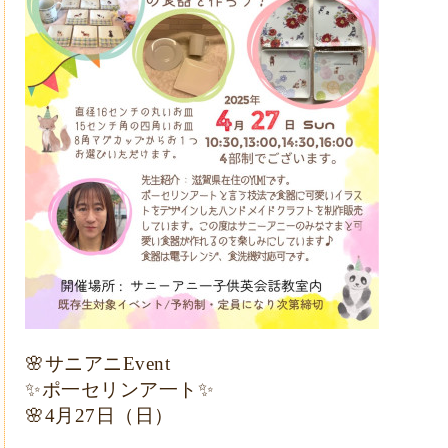
🌸
サニアニ
Event
✨
ポ一セリンア一ト
✨
🌸
4
月
27
日（日）