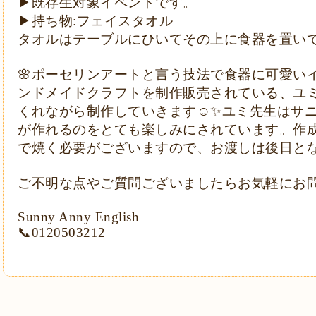
▶︎
既存生対象イベントです。
▶︎
持ち物
:
フェイスタオル
タオルはテーブルにひいてその上に食器を置い
🌸
ポーセリンアートと言う技法で食器に可愛い
ンドメイドクラフトを制作販売されている、ユ
くれながら制作していきます
☺️✨
ユミ先生はサ
が作れるのをとても楽しみにされています。作
で焼く必要がございますので、お渡しは後日と
ご不明な点やご質問ございましたらお気軽にお
Sunny Anny English
📞
0120503212