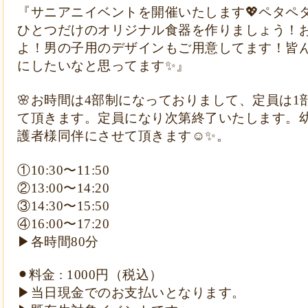
『サニアニイベントを開催いたします
💖
ペタペ
ひとつだけのオリジナル食器を作りましょう！
よ！男の子用のデザインもご用意してます！皆
にしたいなと思ってます
✨
』
🌸
お時間は
4
部制になっておりまして、定員は
1
て頂きます。定員になり次第終了いたします。
護者様同伴にさせて頂きます
☺️✨
。
①
10:30
〜
11:50
②
13:00
〜
14:20
③
14:30
〜
15:50
④
16:00
〜
17:20
▶︎
各時間
80
分
⚫︎料金
: 1000
円（税込）
▶︎
当日現金でのお支払いとなります。